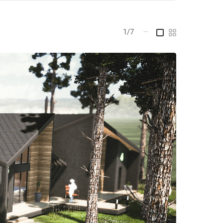
1/7
—